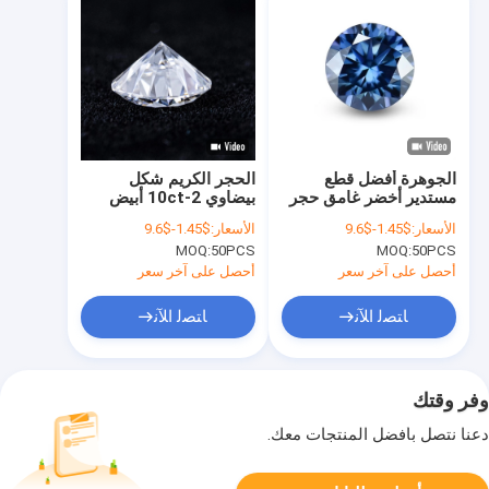
الجوهرة أفضل قطع
الحجر الكريم شكل
مستدير أخضر غامق حجر
بيضاوي 2-10ct أبيض
موسانيط فضفاض
مستدير قطع فضفاض
الأسعار:
$1.45-$9.6
الأسعار:
$1.45-$9.6
لأشرطة الزفاف للنساء
موسانيت للخواتم
MOQ:
50PCS
MOQ:
50PCS
تأثيرات خاصة بصرية
الخطوبة
اللون اللعب أو النار
أحصل على آخر سعر
أحصل على آخر سعر
ﺎﺘﺼﻟ ﺍﻶﻧ
ﺎﺘﺼﻟ ﺍﻶﻧ
وفر وقتك
دعنا نتصل بأفضل المنتجات معك.