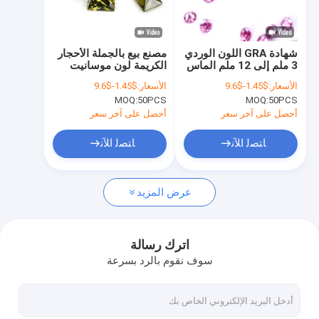
جولة في المعمل
مراقبة الجودة
شهادة GRA اللون الوردي
مصنع بيع بالجملة الأحجار
3 ملم إلى 12 ملم الماس
الكريمة لون موسانيت
اتصل بنا
موسانيت VVS1 مستديرة
مستطيل 3A 5A حجارة
الأسعار:
$1.45-$9.6
الأسعار:
$1.45-$9.6
حجارة موسانيت
زيركونيا مكعبة فضفاضة
MOQ:
50PCS
MOQ:
50PCS
4ct لخاتم موسانيت
أخبار
أحصل على آخر سعر
أحصل على آخر سعر
حالات
ﺎﺘﺼﻟ ﺍﻶﻧ
ﺎﺘﺼﻟ ﺍﻶﻧ
عرض المزيد
قلادات المجوهرات الفضية الاسترليني
الاسترليني قلادة فضية القلب قلادة
اترك رسالة
سوف نقوم بالرد بسرعة
خواتم مجوهرات فضة استرليني
أقراط مجوهرات فضة استرليني