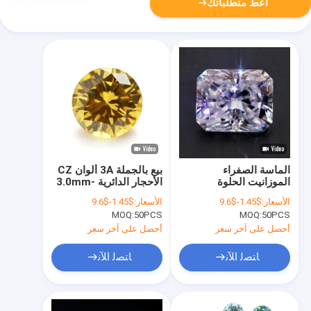
أعط متطلباتك
الماسة الصفراء
بيع بالجملة 3A ألوان CZ
الموزانيت الحلوة
الأحجار الدائرية 3.0mm-
المتوهجة القطع GRA
9.0mm مكعب فضفاض
الأسعار:
$1.45-$9.6
الأسعار:
$1.45-$9.6
VVS الماسة الموزانيت
موسانيت الماس
MOQ:
50PCS
MOQ:
50PCS
الفارغة للخاتم الذهبي
للمجوهرات الفضية
أحصل على آخر سعر
أحصل على آخر سعر
ﺎﺘﺼﻟ ﺍﻶﻧ
ﺎﺘﺼﻟ ﺍﻶﻧ