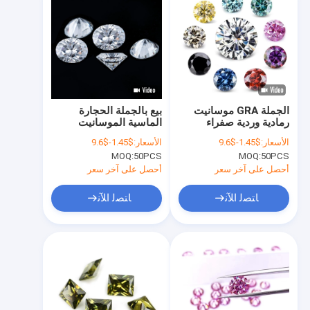
الجملة GRA موسانيت
بيع بالجملة الحجارة
رمادية وردية صفراء
الماسية الموسانيت
شامبانيا زرقاء خضراء
المفتوحة الحجارة GRA D
الأسعار:
$1.45-$9.6
الأسعار:
$1.45-$9.6
مستديرة قطعة فضفاضة
EF لون 1mm-8mm
MOQ:
50PCS
MOQ:
50PCS
الماس موسانيت لصنع
لصنع المجوهرات
المجوهرات
أحصل على آخر سعر
أحصل على آخر سعر
ﺎﺘﺼﻟ ﺍﻶﻧ
ﺎﺘﺼﻟ ﺍﻶﻧ
منزل، بيت
منتجات
معلومات عنا