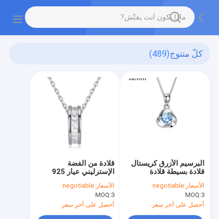
كلّ منتوج
(489)
البرسيم الأزرق كريستال
قلادة من الفضة
قلادة بسيطة قلادة
الإسترليني عيار 925
الزركون السيدات قلادة
مرصعة بالماس صغيرة
الأسعار:
negotiable
الأسعار:
negotiable
سبائك الطلاء الكهربائي
جميلة الخصر سلسلة
MOQ:
3
MOQ:
3
مزاجه على الموضة
أحصل على آخر سعر
أحصل على آخر سعر