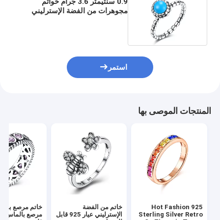
0.9 سنتيمتر 3.6 جرام خواتم
مجوهرات من الفضة الإسترليني
3A خاتم زفاف من الزركون
استمر
المنتجات الموصى بها
Hot Fashion 925
خاتم من الفضة
خاتم مرصع بالم
Sterling Silver Retro
الإسترليني عيار 925 قابل
مرصع بالماس ع