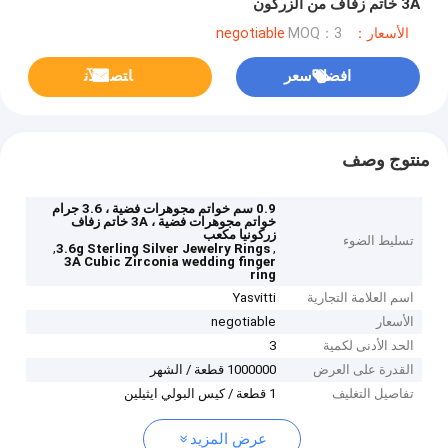
3A خاتم زفاف من الزركون
الأسعار：negotiable
MOQ：3
افضل سعر
ﺎﺘﺼﻟ ﺍﻶﻧ
منتوج وصف
0.9 سم خواتم مجوهرات فضية ، 3.6 جرام
خواتم مجوهرات فضية ، 3A خاتم زفاف
زركونيا مكعب
تسليط الضوء
,
,
3.6g Sterling Silver Jewelry Rings
3A Cubic Zirconia wedding finger
ring
اسم العلامة التجارية
Yasvitti
الأسعار
negotiable
الحد الأدنى لكمية
3
القدرة على العرض
1000000 قطعة / الشهر
تفاصيل التغليف
1 قطعة / كيس البولي ايثيلين
عرض المزيد