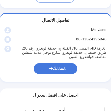
تفاصيل الاتصال
Ms. Jane
86-13824395846
الغرفة 4D، المبنى 10، الكتلة ج، حديقة لونغزو، رقم 20،
طريق جينغنان، حديقة لونغزو، شارع بوجي مدينة شنشن
مقاطعة قوانغدونغ الصين
ﺎﺘﺼﻟ ﺍﻶﻧ
احصل على افضل سعر ل