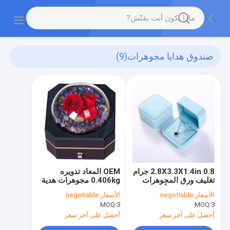
صندوق هدايا مجوهرات
(9)
2.8X3.3X1.4in 0.8 جرام
OEM المعاد تدويره
تغليف ورق المجوهرات
0.406kg مجوهرات هدية
المعاد تدويره الأزرق
صندوق بلاستيك 115 ×
الأسعار:
negotiable
الأسعار:
negotiable
الكرتون صناديق
115 × 110 مم
MOQ:
3
MOQ:
3
المجوهرات المخملية
أحصل على آخر سعر
أحصل على آخر سعر