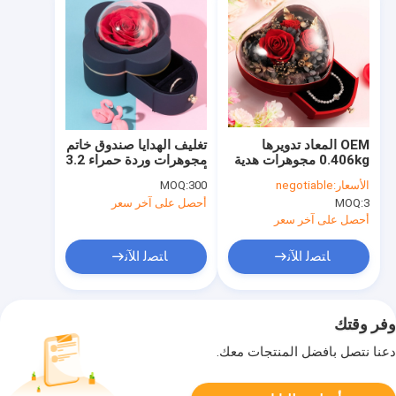
OEM المعاد تدويرها
تغليف الهدايا صندوق خاتم
0.406kg مجوهرات هدية
مجوهرات وردة حمراء 3.2
صندوق بلاستيك 115 ×
أوقية 5 × 1.5 بوصة × 1.5
الأسعار:
negotiable
300
MOQ:
115 × 110 مم عبوة تعبئة
بوصة
3
MOQ:
أحصل على آخر سعر
أحصل على آخر سعر
ﺎﺘﺼﻟ ﺍﻶﻧ
ﺎﺘﺼﻟ ﺍﻶﻧ
وفر وقتك
دعنا نتصل بأفضل المنتجات معك.