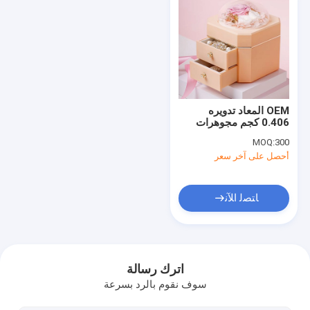
OEM المعاد تدويره
0.406 كجم مجوهرات
هدية صندوق بلاستيك
MOQ:
300
115 × 115 × 110 مم
أحصل على آخر سعر
ﺎﺘﺼﻟ ﺍﻶﻧ
منزل، بيت
منتجات
اترك رسالة
سوف نقوم بالرد بسرعة
معلومات عنا