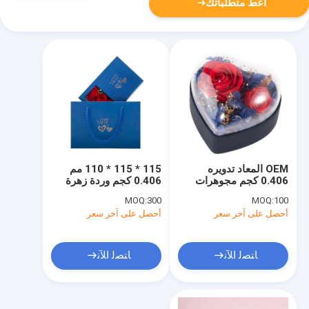
أعط متطلباتك
OEM المعاد تدويره
115 * 115 * 110 مم
0.406 كجم مجوهرات
0.406 كجم وردة زهرة
هدية صندوق بلاستيك
هدية صندوق مجوهرات
MOQ:
300
MOQ:
100
115 × 115 × 110 مم
تغليف صندوق مجوهرات
أحصل على آخر سعر
أحصل على آخر سعر
قلادة صندوق صندوق
قرط صندوق حلقي
ﺎﺘﺼﻟ ﺍﻶﻧ
ﺎﺘﺼﻟ ﺍﻶﻧ