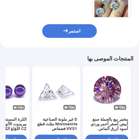
الماس مستديرة حجارة موسانيت
فضفاضة لصنع المجوهرات
استمر
المنتجات الموصى بها
مختبر بيع بالجملة صنع
D غير ملونة الصناعية
الكرة المستديرة
أبيض أصفر أحمر وردي
Moissanite مثلث قطع
بيريدوت الألوان 
أسود أزرق ألماس
VVS1 فضفاض
CZ اللؤلؤ الكوبي
مستدير لامع قطع
Moissanite الماس 5
الزركونيا الاصطن
فضفاض موسانيت
قيراط حلقة
كريم فضفاض لأق