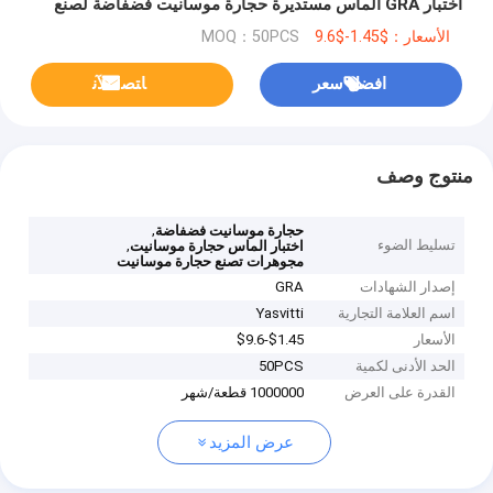
اختبار GRA الماس مستديرة حجارة موسانيت فضفاضة لصنع
المجوهرات
الأسعار：$1.45-$9.6
MOQ：50PCS
افضل سعر
ﺎﺘﺼﻟ ﺍﻶﻧ
منتوج وصف
,
حجارة موسانيت فضفاضة
تسليط الضوء
,
اختبار الماس حجارة موسانيت
مجوهرات تصنع حجارة موسانيت
إصدار الشهادات
GRA
اسم العلامة التجارية
Yasvitti
الأسعار
$1.45-$9.6
الحد الأدنى لكمية
50PCS
القدرة على العرض
1000000 قطعة/شهر
عرض المزيد