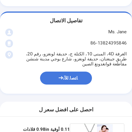
تفاصيل الاتصال
Ms. Jane
86-13824395846
الغرفة 4D، المبنى 10، الكتلة ج، حديقة لونغزو، رقم 20،
طريق جينغنان، حديقة لونغزو، شارع بوجي مدينة شنشن
مقاطعة قوانغدونغ الصين
ﺎﺘﺼﻟ ﺍﻶﻧ
احصل على افضل سعر ل
0.11 أوقية 0.98in قلادات