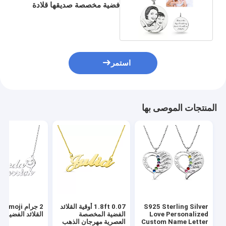
فضية مخصصة صديقها قلادة
صورة محفورة
استمر
المنتجات الموصى بها
S925 Sterling Silver
1.8ft 0.07 أوقية القلائد
2 جر
Love Personalized
الفضية المخصصة
القلائد الفضية
Custom Name Letter
العصرية مهرجان الذهب