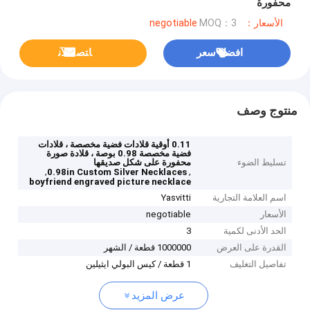
محفورة
الأسعار：negotiable
MOQ：3
افضل سعر
ﺎﺘﺼﻟ ﺍﻶﻧ
منتوج وصف
0.11 أوقية قلادات فضية مخصصة ، قلادات
فضية مخصصة 0.98 بوصة ، قلادة صورة
تسليط الضوء
محفورة على شكل صديقها
,
,
0.98in Custom Silver Necklaces
boyfriend engraved picture necklace
اسم العلامة التجارية
Yasvitti
الأسعار
negotiable
الحد الأدنى لكمية
3
القدرة على العرض
1000000 قطعة / الشهر
تفاصيل التغليف
1 قطعة / كيس البولي ايثيلين
عرض المزيد