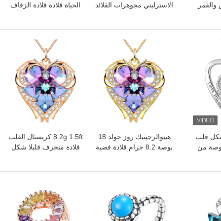
والقمر
الاسترليني مجوهرات القلائد
الحياة قلادة قلادة الزفاف
كر 14k قلادة فضية
10 جرام تشيكوسلوفاكيا
5A زركون قلادة
قلادة
افضل سعر
افضل سعر
 على شكل قلب
هيبوالرجينيك روز جولد 18
8.2g 1.5ft كريستال القلب
 جرام 1.18 بوصة من
بوصة 8.2 جرام قلادة فضية
قلادة منحرف قليلا شكل
لادة على
صلبة على شكل قلب
قلب قلادة
افضل سعر
افضل سعر