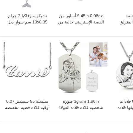
0.64f الفضة
9.45in 0.08oz أساور من
تشيكوسلوفاكيا 2 جرام
المنزلق
الفضة الإسترليني خالية من
19x0.35 سم سوار ذيل
 مستدير
الرصاص 925 سوار من
السمكة للجنسين هدية
ل
الفضة الإسترليني SGS
سوار من الفضة المنزلق
افضل سعر
افضل سعر
0.11 أوقية 0.98in قلادات
3gram 1.96in صورة
سلسلة 55 سنتيمتر 0.07
ا قلادة
شخصية قلادة قلادة الفولاذ
أوقية قلادة فضية مخصصة
ة
المقاوم للصدأ صورة قلادة
18 كيلو الذهب كاري نمط
OEM
اسم قلادة
افضل سعر
افضل سعر