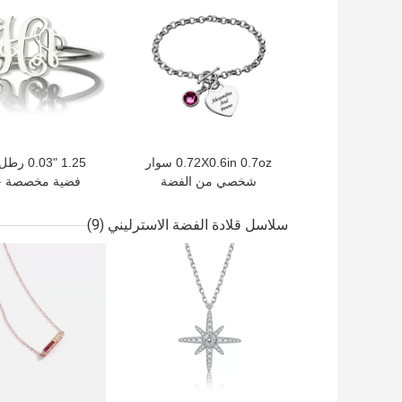
0.72X0.6in 0.7oz سوار
1.25 ".03
شخصي من الفضة
فضية مخصصة 
الإسترليني سوار فضي غير
الطلب أساور اسم S
قابل للصدأ S925 أساور
سلاسل قلادة الفضة الاسترليني
(9)
على شكل قلب
افضل سعر
افضل سعر