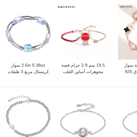
خرج
افضل سعر
افضل سعر
0. أوقية سوار
19.5 سم 2.9 جرام فضة
2.6in 0.38oz سوار
البرسيم أربع أوراق 925
مجوهرات أساور القلب
كريستال مربع 3 طبقات
ق خالية
تشيكوسلوفاكيا الأحمر
الاصطناعية المنزلق سوار
ص
سلسلة سوار ODM
فضي
افضل سعر
افضل سعر