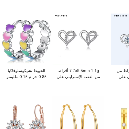
هب
الأفوكادو أقراط ترصيع
القمر ستار القرط
افضل سعر
افضل سعر
2.87g أقراط من
7.7x9.5mm 1.1g أقراط
الخيوط تشيكوسلوفاكيا
ي على
من الفضة الإسترليني على
0.85 جرام 0.15 ملليمتر
قلب ODM أبيض عيار
شكل قلب قطرات أذن
فضة أقراط القلب ترصيع
فضية مطلية بالبلاتين
القلب
افضل سعر
افضل سعر