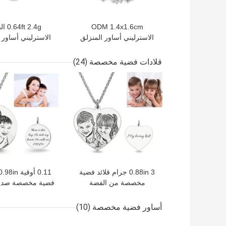
ODM 1.4x1.6cm
t 2.4g
الاسترليني أساور المنزلق
الاسترليني أساور 
الفضة 3.5 '' مكعب زركونيا
S925 سوار حبة
أساور
قابل للتعدي
قلادات فضية مخصصة
(24)
افضل سعر
افضل سعر
0.88in 3 جرام قلائد فضية
مخصصة من الفضة
فضية مخصصة صديقه
الإسترليني قلادة محفورة
صورة محفور
على شكل صورة ODM
أساور فضية مخصصة
(10)
افضل سعر
افضل سعر