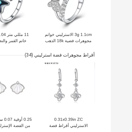
3g 1.1cm الاسترليني خواتم
مجوهرات فضية 18k الذهب
تصفيح فراشة الوردي
الدائري
فضة
أقراط مجوهرات فضة استرليني
(34)
افضل سعر
افضل سعر
0.31x0.39in ZC
0.25 
الاسترليني أقراط فضة
من الفضة الإسترلي
مجوهرات هيبوالرجينيك أربع
14 قيراطًا أقراط