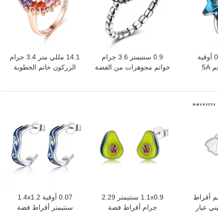
11 مللي متر 0.04 أوقية
0.9 سنتيمتر 3.6 جرام
14.1 مللي متر 3.4 جرام
خاتم القمر والنجم 5A
خواتم مجوهرات من الفضة
الزركون خاتم الخطوبة
مكعب زركونيا 925 خواتم
الإسترليني 3A خاتم زفاف
المرأة تخرج روز الذهب
من الزركون
فيرميل الدائري
افضل سعر
افضل سعر
أوقية 0.07 سم أقراط
1.1x0.9 سنتيمتر 2.29
0.07 أوقية 1.4x1.2
ني عيار
جرام أقراط فضة
سنتيمتر أقراط فضة
 من الفضة
مجوهرات للجنسين
مجوهرات زرقاء العصرية