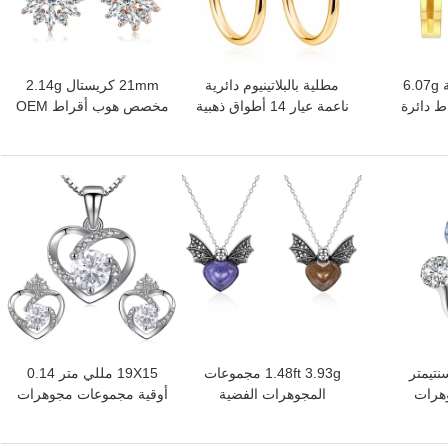
المضادة للحساسية 6.07g
مطلية بالبلاتينيوم دائرية
21mm كريستال 2.14g
 دائرة
ناعمة عيار 14 أطواق ذهبية
مخصص هوب أقراط OEM
ئرية
30 × 21 ملم للسيدات
استرخى إسقاط هوب
أقراط مجوهرات
افضل سعر
افضل سعر
 جرام 0.5 سنتيمتر
1.48ft 3.93g مجموعات
19X15 مللي متر 0.14
هرات
المجوهرات الفضية
أوقية مجموعات مجوهرات
الفضية الاسترليني 925
الاسترليني 14K مطلية
للنساء مطلي طقم
فرقة
بالذهب قلادة قلادة النحل
مجوهرات الزفاف