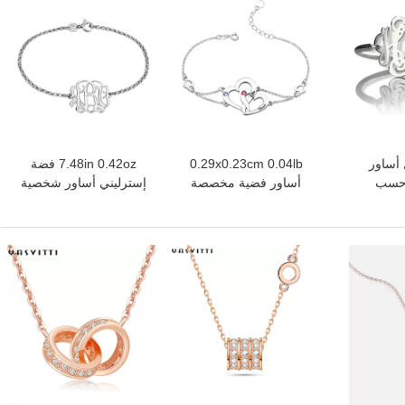
0 رطل أساور
0.29x0.23cm 0.04lb
7.48in 0.42oz فضة
حسب
أساور فضية مخصصة
إسترليني أساور شخصية
SG
للجنسين S925 سوار قلب
اسم لوحة اسم سوار oDM
مزدوج
افضل سعر
افضل سعر