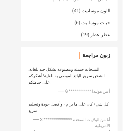
اللون موسانيت
(41)
حبات موسانيت
(6)
عطر عطر
(19)
زبون مراجعة
المنتجات جميلة ومصنوعة بشكل جيد للغاية.
الشحن سريع. البائع الموصى به للغاية! أشكركم
على خدمتكم.
—— G *********** أ من هولندا
كل شيء كان على ما يرام ، وأفضل جودة وتسليم
سريع
—— S ************** أنا من الولايات المتحدة
الأمريكية