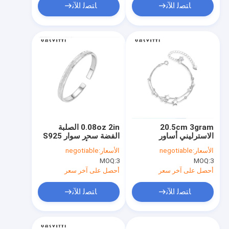
ﺎﺘﺼﻟ ﺍﻶﻧ
ﺎﺘﺼﻟ ﺍﻶﻧ
20.5cm 3gram
0.08oz 2in الصلبة
الاسترليني أساور
الفضة سحر سوار S925
مجوهرات فضية الكرة
OEM المرأة سوار قابل
الأسعار:
negotiable
الأسعار:
negotiable
الفضية المنزلق سوار
للتعديل
MOQ:
3
MOQ:
3
ODM
أحصل على آخر سعر
أحصل على آخر سعر
ﺎﺘﺼﻟ ﺍﻶﻧ
ﺎﺘﺼﻟ ﺍﻶﻧ