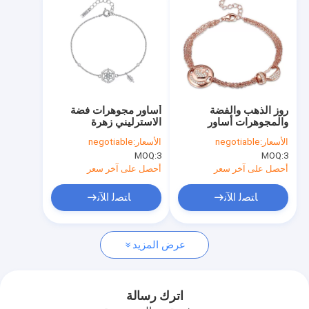
روز الذهب والفضة
أساور مجوهرات فضة
والمجوهرات أساور
الاسترليني زهرة
الأسعار:
negotiable
الأسعار:
negotiable
MOQ:
3
MOQ:
3
أحصل على آخر سعر
أحصل على آخر سعر
ﺎﺘﺼﻟ ﺍﻶﻧ
ﺎﺘﺼﻟ ﺍﻶﻧ
منزل، بيت
عرض المزيد
منتجات
معلومات عنا
اترك رسالة