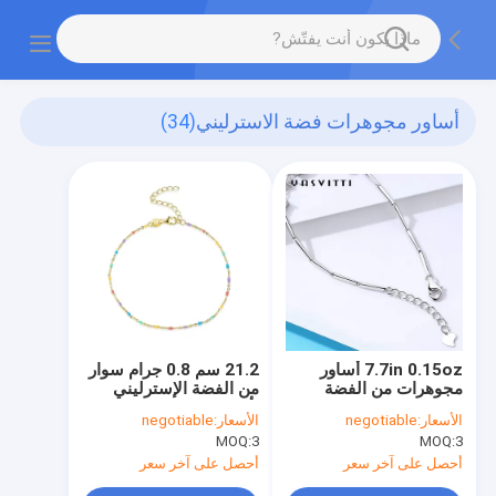
أساور مجوهرات فضة الاسترليني
(34)
7.7in 0.15oz أساور
21.2 سم 0.8 جرام سوار
مجوهرات من الفضة
من الفضة الإسترليني
الإسترليني SGS سوار
بألوان قوس قزح
الأسعار:
negotiable
الأسعار:
negotiable
بأربع أوراق برسيم عصري
للجنسين سوار زركونيا
MOQ:
3
MOQ:
3
مكعب S925.5
أحصل على آخر سعر
أحصل على آخر سعر