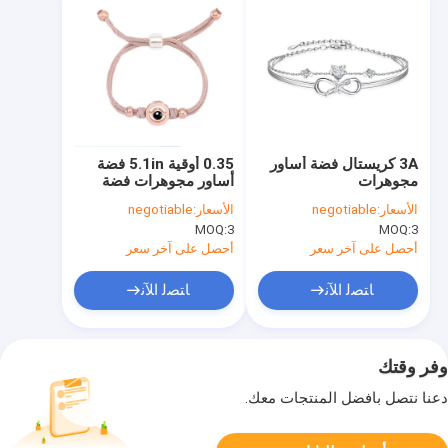
3A كريستال فضة أساور
0.35 أوقية 5.1in فضة
مجوهرات
أساور مجوهرات فضة
الكرة المنزلق سوار
الأسعار:
negotiable
الأسعار:
negotiable
صديقة
MOQ:
3
MOQ:
3
أحصل على آخر سعر
أحصل على آخر سعر
ﺎﺘﺼﻟ ﺍﻶﻧ
ﺎﺘﺼﻟ ﺍﻶﻧ
وفر وقتك
دعنا نتصل بأفضل المنتجات معك.