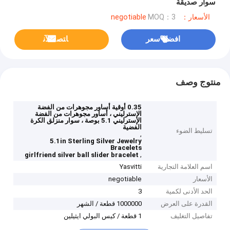
سوار صديقة
الأسعار：negotiable
MOQ：3
افضل سعر
ﺎﺘﺼﻟ ﺍﻶﻧ
منتوج وصف
0.35 أوقية أساور مجوهرات من الفضة
الإسترليني ، أساور مجوهرات من الفضة
الإسترليني 5.1 بوصة ، سوار منزلق الكرة
الفضية
تسليط الضوء
,
5.1in Sterling Silver Jewelry
Bracelets
,
girlfriend silver ball slider bracelet
اسم العلامة التجارية
Yasvitti
الأسعار
negotiable
الحد الأدنى لكمية
3
القدرة على العرض
1000000 قطعة / الشهر
تفاصيل التغليف
1 قطعة / كيس البولي ايثيلين