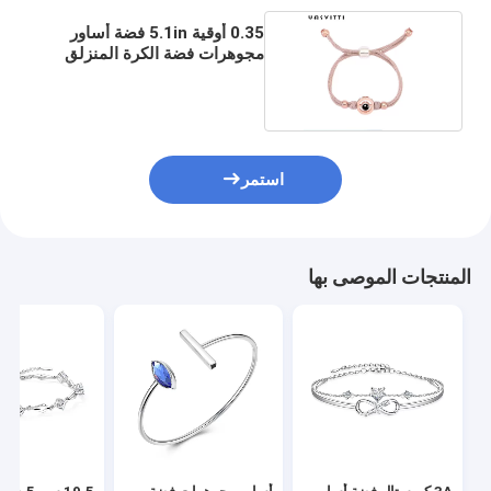
0.35 أوقية 5.1in فضة أساور
مجوهرات فضة الكرة المنزلق
سوار صديقة
استمر
المنتجات الموصى بها