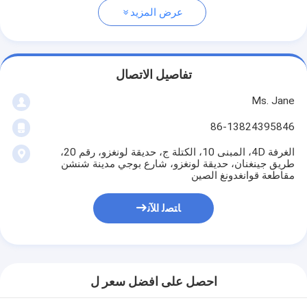
عرض المزيد
تفاصيل الاتصال
Ms. Jane
86-13824395846
الغرفة 4D، المبنى 10، الكتلة ج، حديقة لونغزو، رقم 20،
طريق جينغنان، حديقة لونغزو، شارع بوجي مدينة شنشن
مقاطعة قوانغدونغ الصين
ﺎﺘﺼﻟ ﺍﻶﻧ
احصل على افضل سعر ل