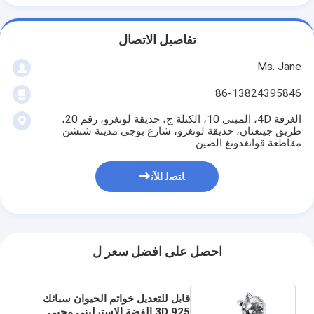
تفاصيل الاتصال
Ms. Jane
86-13824395846
الغرفة 4D، المبنى 10، الكتلة ج، حديقة لونغزو، رقم 20،
طريق جينغنان، حديقة لونغزو، شارع بوجي مدينة شنشن
مقاطعة قوانغدونغ الصين
ﺎﺘﺼﻟ ﺍﻶﻧ
احصل على افضل سعر ل
قابل للتعديل خواتم الحيوان سبائك
3D 925 الفضة الاسترليني محبي