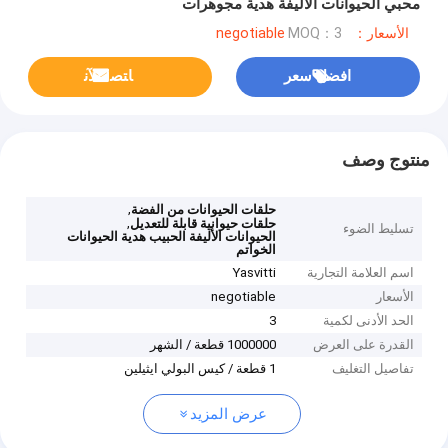
محبي الحيوانات الأليفة هدية مجوهرات
الأسعار：negotiable
MOQ：3
افضل سعر
ﺎﺘﺼﻟ ﺍﻶﻧ
منتوج وصف
,
حلقات الحيوانات من الفضة
,
حلقات حيوانية قابلة للتعديل
تسليط الضوء
الحيوانات الأليفة الحبيب هدية الحيوانات
الخواتم
اسم العلامة التجارية
Yasvitti
الأسعار
negotiable
الحد الأدنى لكمية
3
القدرة على العرض
1000000 قطعة / الشهر
تفاصيل التغليف
1 قطعة / كيس البولي ايثيلين
عرض المزيد