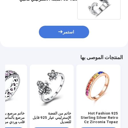
الحيوانات الأليفة هدية مجوهرات
استمر
المنتجات الموصى بها
Hot Fashion 925
خاتم من الفضة
خاتم مرصع بالم
Sterling Silver Retro
الإسترليني عيار 925 قابل
مرصع بالماس ع
Cz Zirconia Topaz
للتعديل
قلب وردي من Queen'S
Channel Setting