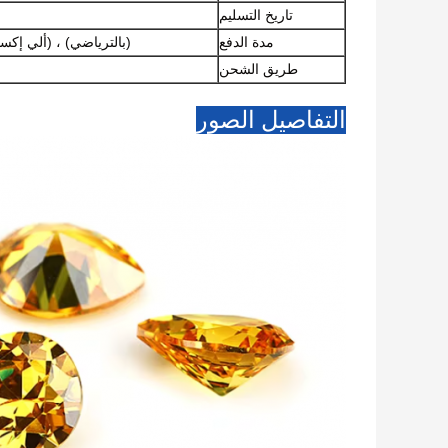
تاريخ التسليم
مدة الدفع
(بالترياضي) ، (ألي إكسب
طريق الشحن
التفاصيل الصور