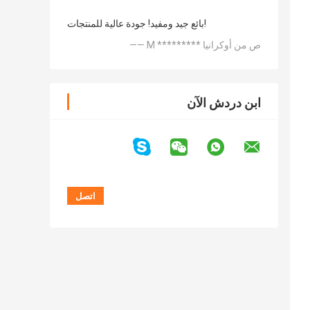
بائع جيد ومفيد! جودة عالية للمنتجات!
—— M ********* ص من أوكرانيا
ابن دردش الآن