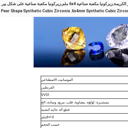
ة صناعية 6x4 ملم,زيركونيا مكعبة صناعية على شكل بير
,
Pear Shape Synthetic Cubic Zirconia
6x4mm Synthetic Cubic Zirco
,
الموسانيت الاصطناعي
القرنطين
VVS1
مستديرة، لؤلؤة، بيضاوية، قلب، مربع، وسادة، الخ
قطع آلة عالية التقنية
10×8ملم
حسب الحجم