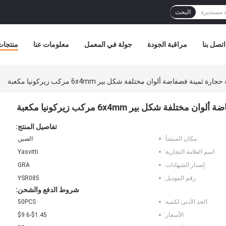
البحث
اتصل بنا
مراقبة الجودة
جولة في المعمل
معلومات عنا
منتجات
ة فضفاضة ألوان مختلفة شكل بير 6x4mm مركب زيركونيا مكعبة
كل بير 6x4mm مركب زيركونيا مكعبة
تفاصيل المنتج:
مكان المنشأ:
الصين
اسم العلامة التجارية:
Yasvitti
إصدار الشهادات:
GRA
رقم الموديل:
YSR085
شروط الدفع والشحن:
الحد الأدنى لكمية:
50PCS
الأسعار:
$1.45-$9.6