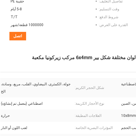
تفاصيل التغليف:
حقيبة PE
وقت التسليم:
5-8 أيام
شروط الدفع:
T/T
القدرة على العرض:
1000000 قطعة/شهر
اتصل
 6x4mm مركب زيركونيا مكعبة
اصطناعية
جولة، الكمثرى، البيضاوي، القلب، مربع، وسادة،
شكل الحجر الكريم:
الخ
، الصين
نوع الأحجار الكريمة:
اصطناعي (معمل تم إنشاؤه)
10x8mm
العلاجات المطبقة:
حرارة
 الحجم
المؤثرات البصرية الخاصة:
لعب اللون أو النار