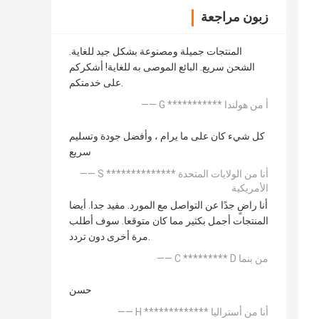
زبون مراجعة
المنتجات جميلة ومصنوعة بشكل جيد للغاية.
الشحن سريع. البائع الموصى به للغاية! أشكركم
على خدمتكم.
—— G *********** أ من هولندا
كل شيء كان على ما يرام ، وأفضل جودة وتسليم
سريع
—— S ************** أنا من الولايات المتحدة
الأمريكية
أنا راضٍ جدًا عن التواصل مع المورد. مفيد جدا. أيضا
المنتجات أجمل بكثير مما كان متوقعا. سوف أطلب
مرة أخرى دون تردد.
—— C ********* D من بنما
حسن
—— H ************* أنا من أستراليا