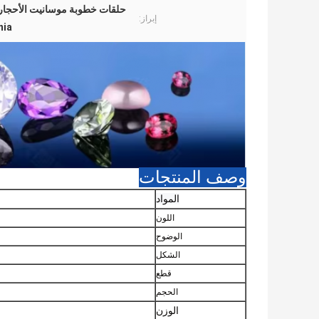
حلقات خطوبة موسانيت الأحجار الكريمة,زيركونيا مكعب
إبراز:
nia
وصف المنتجات
المواد
اللون
الوضوح
الشكل
قطع
الحجم
الوزن