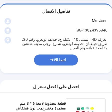
تفاصيل الاتصال
Ms. Jane
86-13824395846
الغرفة 4D، المبنى 10، الكتلة ج، حديقة لونغزو، رقم 20،
طريق جينغنان، حديقة لونغزو، شارع بوجي مدينة شنشن
مقاطعة قوانغدونغ الصين
ﺎﺘﺼﻟ ﺍﻶﻧ
احصل على افضل سعر ل
قطعة بيضاوية لامعة 6 * 8 ملم
معتمدة مختبر نمت لون فضفاض