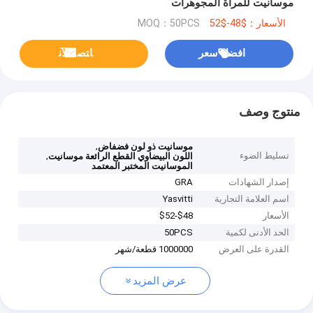
موسانيت للمرأة المجوهرات
الأسعار：$48-$52
MOQ：50PCS
افضل سعر
ﺎﺘﺼﻟ ﺍﻶﻧ
منتوج وصف
,
موسانيت ذو لون فضفاض
تسليط الضوء
,
اللون البيضاوي القطع الرائعة موسانيت
الموسانيت المختبر المعتمد
إصدار الشهادات
GRA
اسم العلامة التجارية
Yasvitti
الأسعار
$48-$52
الحد الأدنى لكمية
50PCS
القدرة على العرض
1000000 قطعة/شهر
عرض المزيد