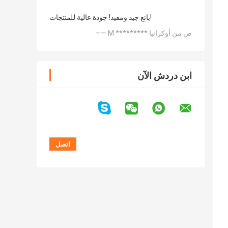
بائع جيد ومفيد! جودة عالية للمنتجات!
—— M ********* ص من أوكرانيا
ابن دردش الآن