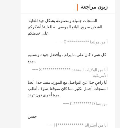
زبون مراجعة
المنتجات جميلة ومصنوعة بشكل جيد للغاية.
الشحن سريع. البائع الموصى به للغاية! أشكركم
على خدمتكم.
—— G *********** أ من هولندا
كل شيء كان على ما يرام ، وأفضل جودة وتسليم
سريع
—— S ************** أنا من الولايات المتحدة
الأمريكية
أنا راضٍ جدًا عن التواصل مع المورد. مفيد جدا. أيضا
المنتجات أجمل بكثير مما كان متوقعا. سوف أطلب
مرة أخرى دون تردد.
—— C ********* D من بنما
حسن
—— H ************* أنا من أستراليا