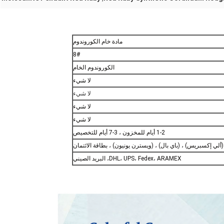
مادة خام الكوروندوم
8#
الكوروندوم الخام
لا شيء
لا شيء
لا شيء
لا شيء
1-2 أيام للمخزون ، 3-7 أيام للتخصيص
(ألي إكسبريس) ، (باي بال) ، (ويسترن يونيون) ، بطاقة الائتمان
DHL، UPS، Fedex، ARAMEX، البريد الصيني