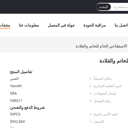
البحث
اتصل بنا
مراقبة الجودة
جولة في المعمل
معلومات عنا
منتجات
تفاصيل المنتج:
مكان المنشأ:
الصين
اسم العلامة التجارية:
Yasvitti
إصدار الشهادات:
GRA
رقم الموديل:
YSR017
شروط الدفع والشحن:
الحد الأدنى لكمية:
50PCS
الأسعار:
$60-$952