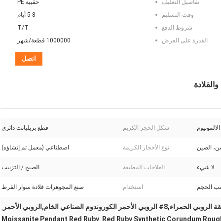
تفاصيل التغليف:
حقيبة PE
وقت التسليم:
5-8 أيام
شروط الدفع:
T/T
القدرة على العرض:
1000000 قطعة/شهر
اتصل
لالمونيوم
شكل الحجر الكريم:
قطع بريليانت دائري
، الصين
نوع الأحجار الكريمة:
اصطناعي (معمل تم إنشاؤه)
لا شيء
العلاجات المطبقة:
الصبح / التزييت
 الحجم
استخدام:
صنع المجوهرات قلادة سوار القرط
بي الحمراء,8# الروبي الأحمر الكوروندوم الصناعي الخام,الروبي الأحمر
,
Moissanite Pendant Red Ruby
,