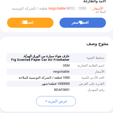
الأمد والطازجة
الأسعار：negotiable
MOQ：1000 قطعة / الشركة التونسية
للملاحة
افضل سعر
ﺎﺘﺼﻟ ﺍﻶﻧ
منتوج وصف
,
عازف هواء سيارة من الورق الهديّة
تسليط الضوء
Fig Scented Paper Car Air Freshener
اسم العلامة التجارية
OEM
الأسعار
negotiable
الحد الأدنى لكمية
1000 قطعة / الشركة التونسية للملاحة
القدرة على العرض
1000000 قطعة/شهر
رقم الموديل
BDAF0001
عرض المزيد