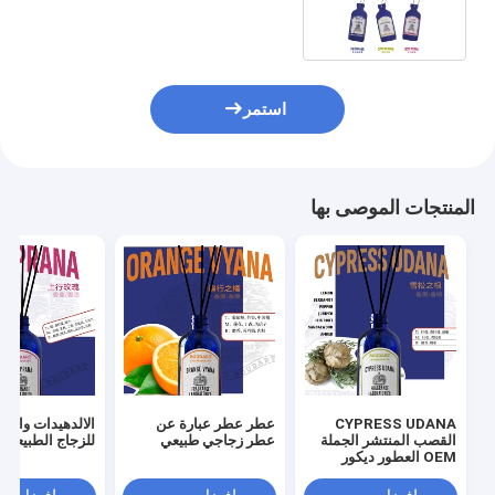
والطازجة
استمر
المنتجات الموصى بها
CYPRESS UDANA
عطر عطر عبارة عن
الالدهيدات والفري
القصب المنتشر الجملة
عطر زجاجي طبيعي
للزجاج الطبيعي
OEM العطور ديكور
المنزل الزجاج الطبيعي
زجاجة زيت أساسي رائحة