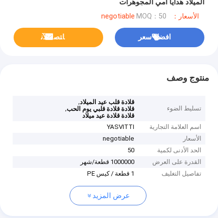
الميلاد هدايا أمي المجوهرات
الأسعار：negotiable
MOQ：50
افضل سعر
ﺎﺘﺼﻟ ﺍﻶﻧ
منتوج وصف
,
قلادة قلب عيد الميلاد
تسليط الضوء
,
قلادة قلادة قلبي يوم الحب
قلادة قلادة عيد ميلاد
اسم العلامة التجارية
YASVITTI
الأسعار
negotiable
الحد الأدنى لكمية
50
القدرة على العرض
1000000 قطعة/شهر
تفاصيل التغليف
1 قطعة / كيس PE
عرض المزيد