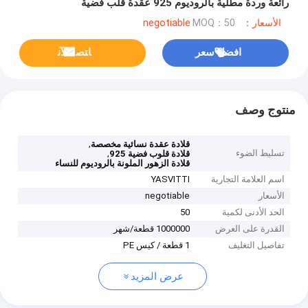
رائعة وردة مطلية بالروديوم 925 عقدة قلب فضية
الأسعار：negotiable
MOQ：50
افضل سعر
ﺎﺘﺼﻟ ﺍﻶﻧ
منتوج وصف
,
قلادة عقدة نسائية مخصصة
تسليط الضوء
,
قلادة قلوب فضية 925
قلادة الزهور الملونة بالروديوم للنساء
اسم العلامة التجارية
YASVITTI
الأسعار
negotiable
الحد الأدنى لكمية
50
القدرة على العرض
1000000 قطعة/شهر
تفاصيل التغليف
1 قطعة / كيس PE
عرض المزيد