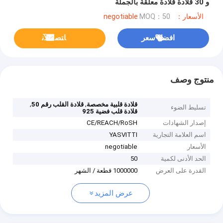
و 30 قلادة قلادة معلقة بالجملة
الأسعار：negotiable
MOQ：50
افضل سعر
ﺎﺘﺼﻟ ﺍﻶﻧ
منتوج وصف
,
,
قلادة قلبية مخصصة
قلادة القلب رقم 50
تسليط الضوء
قلادة قلب فضية 925
إصدار الشهادات
CE/REACH/RoSH
اسم العلامة التجارية
YASVITTI
الأسعار
negotiable
الحد الأدنى لكمية
50
القدرة على العرض
1000000 قطعة / الشهر
عرض المزيد