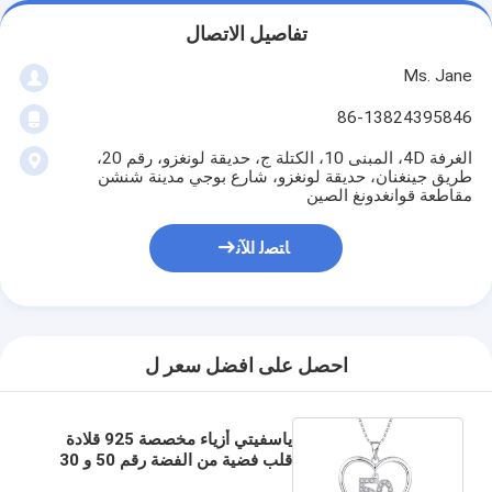
تفاصيل الاتصال
Ms. Jane
86-13824395846
الغرفة 4D، المبنى 10، الكتلة ج، حديقة لونغزو، رقم 20،
طريق جينغنان، حديقة لونغزو، شارع بوجي مدينة شنشن
مقاطعة قوانغدونغ الصين
ﺎﺘﺼﻟ ﺍﻶﻧ
احصل على افضل سعر ل
ياسفيتي أزياء مخصصة 925 قلادة
قلب فضية من الفضة رقم 50 و 30
قلادة قلادة معلقة بالجملة