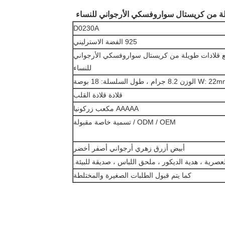
يلة من كريستال سواروفسكي الأرجواني للنساء
D0230A
925 الفضة الاسترليني
مع قلادات طويلة من كريستال سواروفسكي الأرجواني
للنساء
، طول السلسلة: 18 بوصة
قلادة قلادة القلب
AAAAA مكعب زركونيا
ODM / OEM / تسمية خاصة مقبولة
أبيض أزرق زهري أرجواني أصفر أخضر
عصرية ، هدية الديكور ، ملحق اللباس ، صديقة للبيئة.
كما يتم قبول الطلبات الصغيرة والمختلطة