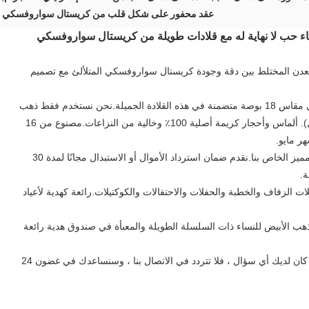
عقد محفور على شكل قلب من كريستال سواروفسكي
ء حب لا نهاية له مع قلادات طويلة من كريستال سواروفسكي
لمعدن المختلط بين دقة وجودة كريستال سواروفسكي المتلألئ مع تصميم
مجوهرات أنيقة للنساء ، سلسلة من الفضة الإسترليني مقاس 18 بوصة متضمنة في هذه القلادة الجميلة.نحن نستخدم فقط ذهب
أبيض صلب عيار 14 قيراط (مطلي بالروديوم وآمن من النيكل). ألماس وأحجار كريمة أصلية 100٪ وخالية من النزاعات.مصنوع من 16
ر مايو.
هدية ملفوفة في صندوق المجوهرات الأحمر المميز الخاص بنا.نقدم ضمان استرداد الأموال أو الاستبدال مجانًا لمدة 30
ات الزفاف والخطبة والحفلات والاحتفالات والكوكتيلات.رائعة كهدية لأعياد
ذهب الأبيض للنساء ذات السلسلة الطويلة والمعبأة في صندوق هدية رائعة
تعد شركة Yasvitti بشحن سريع وأفضل خدمة ما بعد البيع.إذا كان لديك أي سؤال ، فلا تتردد في الاتصال بنا ، وسنساعدك في غضون 24