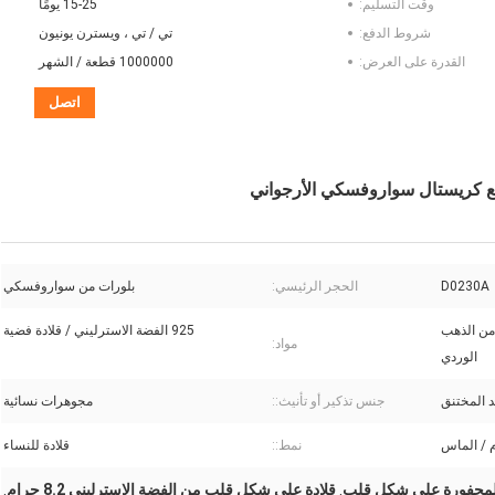
وقت التسليم:
15-25 يومًا
شروط الدفع:
تي / تي ، ويسترن يونيون
القدرة على العرض:
1000000 قطعة / الشهر
اتصل
ع كريستال سواروفسكي الأرجواني
D0230A
الحجر الرئيسي:
بلورات من سواروفسكي
ة من الذهب
925 الفضة الاسترليني / قلادة فضية
مواد:
الوردي
د المختنق
جنس تذكير أو تأنيث::
مجوهرات نسائية
نمط::
قلادة للنساء
 المحفورة على شكل قلب
قلادة على شكل قلب من الفضة الإسترليني 8.2 جرام
,
,