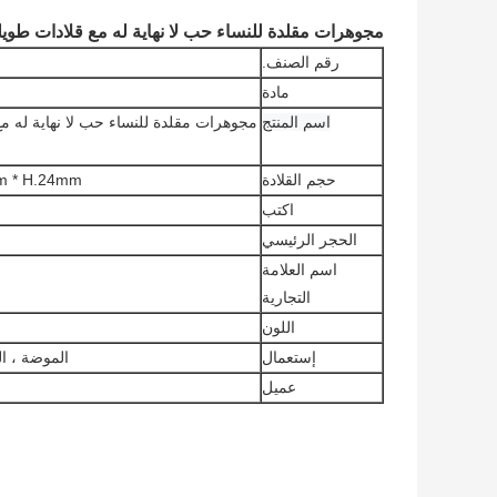
مجوهرات مقلدة للنساء حب لا نهاية له مع قلادات طو
رقم الصنف.
مادة
اسم المنتج
مجوهرات مقلدة للنساء حب لا نهاية له 
حجم القلادة
W: 22mm * H.24mm الوزن 8.2 جرام 
اكتب
الحجر الرئيسي
اسم العلامة
التجارية
اللون
إستعمال
الموضة ، ال
عميل