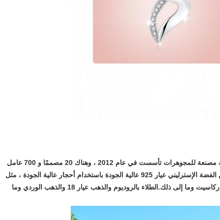
شركة Shenzhen Yasvitti Jewelry Co.، Ltd. وهي شركة مصنعة للمجوهرات تأسست في عام 2012 ، وهناك 20 مصممًا و 700 عامل
في خطوط الإنتاج.متخصصون في تصميم وإنتاج مجوهرات من الفضة الإسترليني عيار 925 عالية الجودة باستخدام أحجار عالية الجودة ، مثل
الزركونيا المكعبة والأحجار شبه الكريمة واللؤلؤ الطبيعي والماركاسيت وما إلى ذلك.الطلاء بالروديوم والذهب عيار 18 والذهب الوردي وما