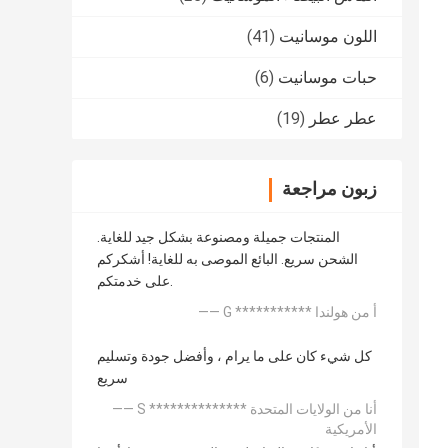
اللون موسانيت
(41)
حبات موسانيت
(6)
عطر عطر
(19)
زبون مراجعة
المنتجات جميلة ومصنوعة بشكل جيد للغاية.
الشحن سريع. البائع الموصى به للغاية! أشكركم
على خدمتكم.
—— G *********** أ من هولندا
كل شيء كان على ما يرام ، وأفضل جودة وتسليم
سريع
—— S ************** أنا من الولايات المتحدة
الأمريكية