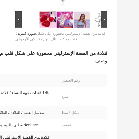
قلادة من الفضة الإسترليني محفورة على شكل
صورة كبيرة :
قلب مع كريستال سواروفسكي الأرجواني
قلادة من الفضة الإسترليني محفورة على شكل قلب م
وصف
رقم العنصر.:
14k قلادات ذهبية للنساء / قلاد
ميزة:
شكل \ نمط:
سلاسل القلب / القلادة / القلائ
تصفيح:
Nexklace مطلي بالروديوم / الماس
قلادة من الفضة الإسترليني