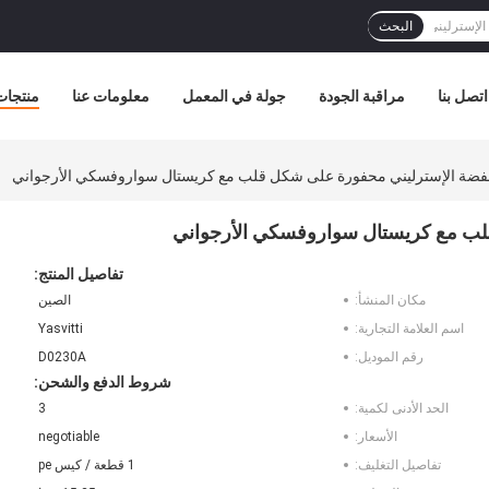
البحث
اتصل بنا
مراقبة الجودة
جولة في المعمل
معلومات عنا
منتجات
لفضة الإسترليني محفورة على شكل قلب مع كريستال سواروفسكي الأرجواني
قلب مع كريستال سواروفسكي الأرجواني
تفاصيل المنتج:
مكان المنشأ:
الصين
اسم العلامة التجارية:
Yasvitti
رقم الموديل:
D0230A
شروط الدفع والشحن:
الحد الأدنى لكمية:
3
الأسعار:
negotiable
تفاصيل التغليف:
1 قطعة / كيس pe