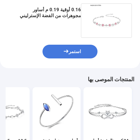
0.16 أوقية 0.19 م أساور
مجوهرات من الفضة الإسترليني
S925 سوار زيركون زهر الكرز
استمر
المنتجات الموصى بها