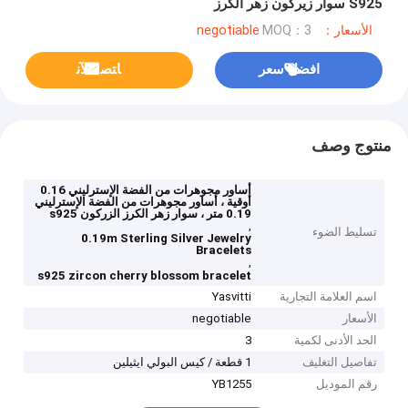
S925 سوار زيركون زهر الكرز
الأسعار：negotiable
MOQ：3
افضل سعر
ﺎﺘﺼﻟ ﺍﻶﻧ
منتوج وصف
أساور مجوهرات من الفضة الإسترليني 0.16
أوقية ، أساور مجوهرات من الفضة الإسترليني
0.19 متر ، سوار زهر الكرز الزركون s925
,
تسليط الضوء
0.19m Sterling Silver Jewelry
Bracelets
,
s925 zircon cherry blossom bracelet
اسم العلامة التجارية
Yasvitti
الأسعار
negotiable
الحد الأدنى لكمية
3
تفاصيل التغليف
1 قطعة / كيس البولي ايثيلين
رقم الموديل
YB1255