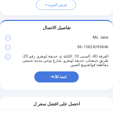
عرض المزيد
تفاصيل الاتصال
Ms. Jane
86-13824395846
الغرفة 4D، المبنى 10، الكتلة ج، حديقة لونغزو، رقم 20،
طريق جينغنان، حديقة لونغزو، شارع بوجي مدينة شنشن
مقاطعة قوانغدونغ الصين
ﺎﺘﺼﻟ ﺍﻶﻧ
احصل على افضل سعر ل