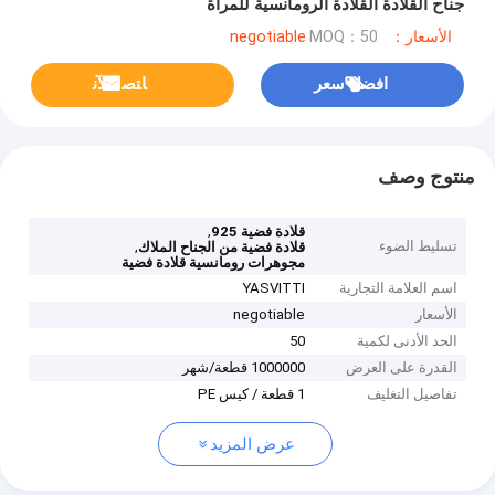
جناح القلادة القلادة الرومانسية للمرأة
الأسعار：negotiable
MOQ：50
افضل سعر
ﺎﺘﺼﻟ ﺍﻶﻧ
منتوج وصف
,
قلادة فضية 925
تسليط الضوء
,
قلادة فضية من الجناح الملاك
مجوهرات رومانسية قلادة فضية
اسم العلامة التجارية
YASVITTI
الأسعار
negotiable
الحد الأدنى لكمية
50
القدرة على العرض
1000000 قطعة/شهر
تفاصيل التغليف
1 قطعة / كيس PE
عرض المزيد