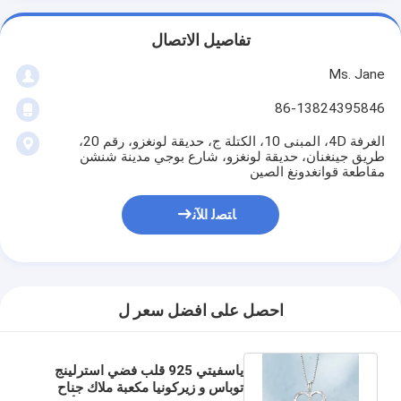
تفاصيل الاتصال
Ms. Jane
86-13824395846
الغرفة 4D، المبنى 10، الكتلة ج، حديقة لونغزو، رقم 20،
طريق جينغنان، حديقة لونغزو، شارع بوجي مدينة شنشن
مقاطعة قوانغدونغ الصين
ﺎﺘﺼﻟ ﺍﻶﻧ
احصل على افضل سعر ل
ياسفيتي 925 قلب فضي استرلينج
توباس و زيركونيا مكعبة ملاك جناح